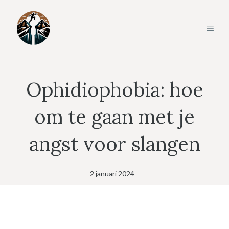
Ga
naar
MEN
de
inhoud
Ophidiophobia: hoe
om te gaan met je
angst voor slangen
2 januari 2024