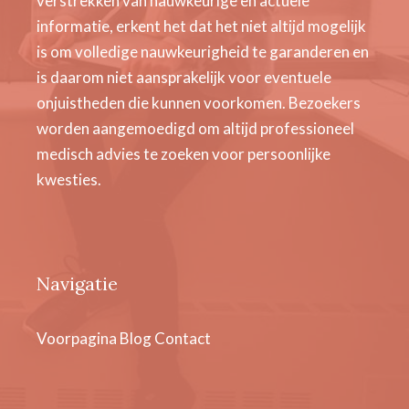
verstrekken van nauwkeurige en actuele
informatie, erkent het dat het niet altijd mogelijk
is om volledige nauwkeurigheid te garanderen en
is daarom niet aansprakelijk voor eventuele
onjuistheden die kunnen voorkomen. Bezoekers
worden aangemoedigd om altijd professioneel
medisch advies te zoeken voor persoonlijke
kwesties.
Navigatie
Voorpagina
Blog
Contact