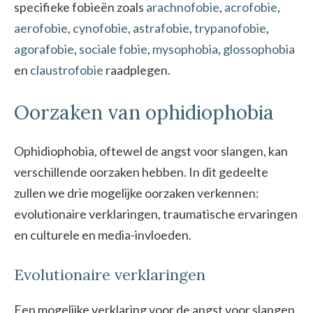
specifieke fobieën zoals
arachnofobie
,
acrofobie
,
aerofobie
,
cynofobie
,
astrafobie
,
trypanofobie
,
agorafobie
,
sociale fobie
,
mysophobia
,
glossophobia
en
claustrofobie
raadplegen.
Oorzaken van ophidiophobia
Ophidiophobia, oftewel de angst voor slangen, kan
verschillende oorzaken hebben. In dit gedeelte
zullen we drie mogelijke oorzaken verkennen:
evolutionaire verklaringen, traumatische ervaringen
en culturele en media-invloeden.
Evolutionaire verklaringen
Een mogelijke verklaring voor de angst voor slangen